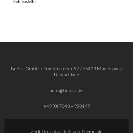
Betriebsleiter
Bodira GmbH / Frankfurterstr 57 / 75433 Maulbronn /
Deutschland
info@bodira.de
+49 (0) 7043 – 958197
Zerif Lite
entwickelt von
ThemeIsle